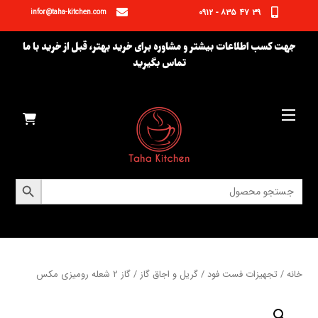
Ski
۳۹ ۴۷ ۸۳۵ - ۰۹۱۲
infor@taha-kitchen.com
t
conten
جهت کسب اطلاعات بیشتر و مشاوره برای خرید بهتر، قبل از خرید با ما
تماس بگیرید
Menu
دکمه جستجو
جستجو
برای:
خانه
/
تجهیزات فست فود
/
گریل و اجاق گاز
/ گاز ۲ شعله رومیزی مکس