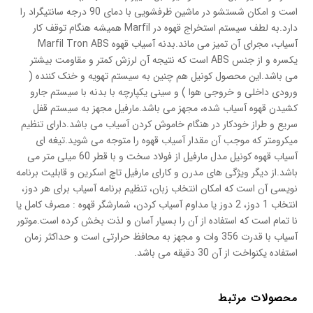
است و امکان شستشو در ماشین ظرفشویی با دمای 90 درجه سانتیگراد را
دارد.به لطف سیستم استخراج قهوه در Marfil همیشه هنگام توقف کار
آسیاب، مجرای آن تمیز می ماند.بدنه آسیاب قهوه Marfil Tron ABS
یکسره و از جنس ABS است که نتیجه آن لرزش کمتر و مقاومت بیشتر
می باشد.این محصول کونیل هم چنین به سیستم تهویه و خنک کننده (
ورودی داخلی و خروجی هوا ) و سینی یکپارچه با بدنه با سیستم جارو
کشیدن قهوه آسیاب شده، مجهز می باشد.مارفیل مجهز به سیستم قفل
سریع و طراز خودکار در هنگام خاموش کردن آسیاب می باشد.دارای تنظیم
میکرومتر که موجب آن مقدار آسیاب قهوه را متوجه می شوید.تیغه ای
آسیاب قهوه کونیل مدل مارفیل از فولاد سخت و با قطر 60 میلی متر می
باشد.از دیگر ویژگی های مدرن و کارای مارفیل تاچ اسکرین و قابلیت برنامه
نویسی آن است که امکان انتخاب زبان، تنظیم برنامه آسیاب برای هر دوز،
انتخاب 1 دوز، 2 دوز یا مداوم آسیاب کردن، شمارشگر قهوه : مصرف کامل یا
نا تمام است که استفاده از آن را بسیار آسان و لذت بخش کرده است.موتور
آسیاب با قدرت 356 وات و مجهز به محافظ حرارتی است و حداکثر زمان
استفاده یکنواخت از آن 30 دقیقه می باشد.
محصولات مرتبط